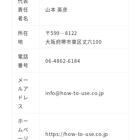
代表
責任
山本 英彦
者名
所在
〒599―8122
地
大阪府堺市東区丈六100
電話
06-4862-6184
番号
メー
ルア
info@how-to-use.co.jp
ドレ
ス
ホー
ムペ
https://how-to-use.co.jp
ージ