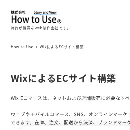
メ
イ
ン
特許が得意なweb制作会社です。
コ
ン
テ
How-to-Use
WixによるECサイト構築
ン
ツ
へ
WixによるECサイト構築
移
動
Wix Eコマースは、ネットおよび店舗販売に必要なす
ウェブやモバイルコマース、SNS、オンラインマーケ
できます。在庫、注文、配送から決済、ブランドマー